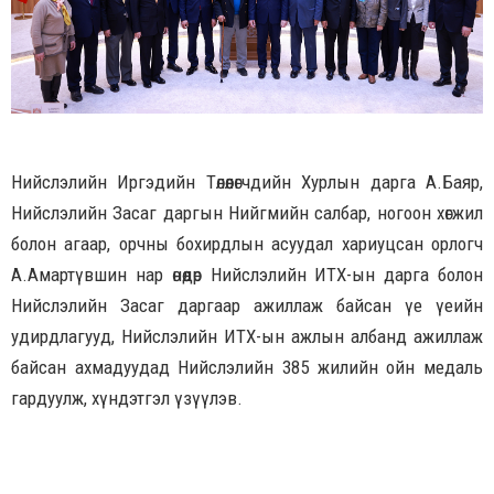
Нийслэлийн Иргэдийн Төлөөлөгчдийн Хурлын дарга А.Баяр,
Нийслэлийн Засаг даргын Нийгмийн салбар, ногоон хөгжил
болон агаар, орчны бохирдлын асуудал хариуцсан орлогч
А.Амартүвшин нар өнөөдөр Нийслэлийн ИТХ-ын дарга болон
Нийслэлийн Засаг даргаар ажиллаж байсан үе үеийн
удирдлагууд, Нийслэлийн ИТХ-ын ажлын албанд ажиллаж
байсан ахмадуудад Нийслэлийн 385 жилийн ойн медаль
гардуулж, хүндэтгэл үзүүлэв.