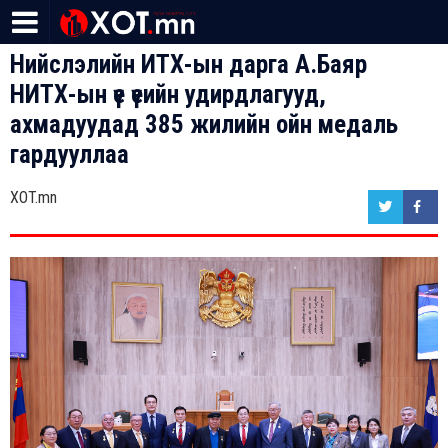
Нийслэлийн ИТХ-ын дарга А.Баяр
НИТХ-ын үе үеийн удирдлагууд,
ахмадуудад 385 жилийн ойн медаль
гардууллаа
XOT.mn