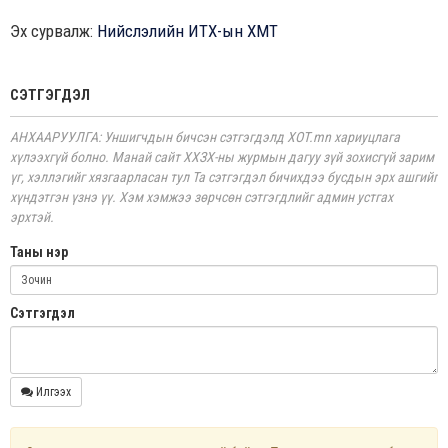
Эх сурвалж:
Нийслэлийн ИТХ-ын ХМТ
СЭТГЭГДЭЛ
АНХААРУУЛГА: Уншигчдын бичсэн сэтгэгдэлд XOT.mn хариуцлага
хүлээхгүй болно. Манай сайт ХХЗХ-ны журмын дагуу зүй зохисгүй зарим
үг, хэллэгийг хязгаарласан тул Та сэтгэгдэл бичихдээ бусдын эрх ашгийг
хүндэтгэн үзнэ үү. Хэм хэмжээ зөрчсөн сэтгэгдлийг админ устгах
эрхтэй.
Таны нэр
Cэтгэгдэл
Илгээх