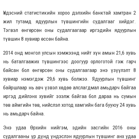
Үндэсний статистикийн хороо дэлхийн банктай хамтран 2
жил тутамд ядуурлын түвшингийн судалгааг хийдэг.
Тэгвэл өнгөрсөн оны судалгаагаар иргэдийн ядуурлын
түвшин 8 хувиар өссөн байна.
2014 онд монгол улсын хэмжээнд нийт хүн амын 21,6 хувь
нь баталгаажих түвшингээс доогуур орлоготой гэж гарч
байсан бол өнгөрсөн оны судалгаагаар энэ үзүүлэлт 8
хувиар нэмэгдэж 29,6 хувь болжээ. Ядуурлын түвшинг
байршлаар нь авч үзвэл хөдөө алслагдмал амьдарч байгаа
иргэд дийлэнх хувийг эзэлж байгаа бол дараа нь сумын
төв аймгийн төв, нийслэл хотод хамгийн бага бууюу 24 хувь
нь амьдарч байна.
Энэ удаа Өрхийн нийгэм, эдийн засгийн 2016 оны
судалгааны үр дүнд үндэслэн ядуурлын түвшинг анх удаа