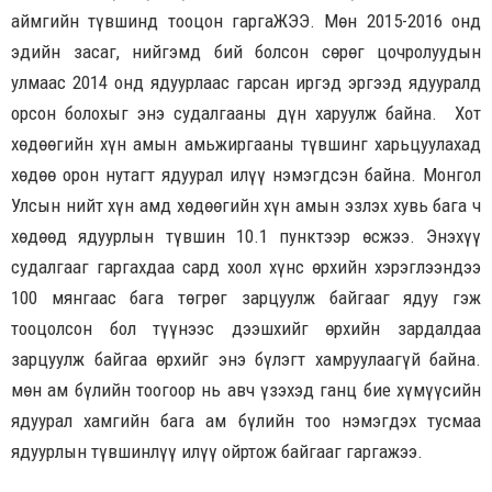
аймгийн түвшинд тооцон гаргаЖЭЭ. Мөн 2015-2016 онд
эдийн засаг, нийгэмд бий болсон сөрөг цочролуудын
улмаас 2014 онд ядуурлаас гарсан иргэд эргээд ядууралд
орсон болохыг энэ судалгааны дүн харуулж байна. Хот
хөдөөгийн хүн амын амьжиргааны түвшинг харьцуулахад
хөдөө орон нутагт ядуурал илүү нэмэгдсэн байна. Монгол
Улсын нийт хүн амд хөдөөгийн хүн амын эзлэх хувь бага ч
хөдөөд ядуурлын түвшин 10.1 пунктээр өсжээ. Энэхүү
судалгааг гаргахдаа сард хоол хүнс өрхийн хэрэглээндээ
100 мянгаас бага төгрөг зарцуулж байгааг ядуу гэж
тооцолсон бол түүнээс дээшхийг өрхийн зардалдаа
зарцуулж байгаа өрхийг энэ бүлэгт хамруулаагүй байна.
мөн ам бүлийн тоогоор нь авч үзэхэд ганц бие хүмүүсийн
ядуурал хамгийн бага ам бүлийн тоо нэмэгдэх тусмаа
ядуурлын түвшинлүү илүү ойртож байгааг гаргажээ.