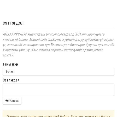
СЭТГЭГДЭЛ
АНХААРУУЛГА: Уншигчдын бичсэн сэтгэгдэлд XOT.mn хариуцлага
хүлээхгүй болно. Манай сайт ХХЗХ-ны журмын дагуу зүй зохисгүй зарим
үг, хэллэгийг хязгаарласан тул Та сэтгэгдэл бичихдээ бусдын эрх ашгийг
хүндэтгэн үзнэ үү. Хэм хэмжээ зөрчсөн сэтгэгдлийг админ устгах
эрхтэй.
Таны нэр
Cэтгэгдэл
Илгээх
Одоохондоо сэтгэгдэл оруулаагүй байна. Та анхны сэтгэгдэл бичих