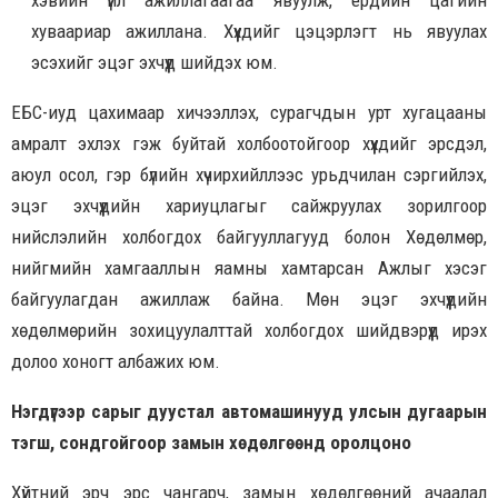
хэвийн үйл ажиллагаагаа явуулж, ердийн цагийн
хуваариар ажиллана. Хүүхдийг цэцэрлэгт нь явуулах
эсэхийг эцэг эхчүүд шийдэх юм.
ЕБС-иуд цахимаар хичээллэх, сурагчдын урт хугацааны
амралт эхлэх гэж буйтай холбоотойгоор хүүхдийг эрсдэл,
аюул осол, гэр бүлийн хүчирхийллээс урьдчилан сэргийлэх,
эцэг эхчүүдийн хариуцлагыг сайжруулах зорилгоор
нийслэлийн холбогдох байгууллагууд болон Хөдөлмөр,
нийгмийн хамгааллын яамны хамтарсан Ажлыг хэсэг
байгуулагдан ажиллаж байна. Мөн эцэг эхчүүдийн
хөдөлмөрийн зохицуулалттай холбогдох шийдвэрүүд ирэх
долоо хоногт албажих юм.
Нэгдүгээр сарыг дуустал автомашинууд улсын дугаарын
тэгш, сондгойгоор замын хөдөлгөөнд оролцоно
Хүйтний эрч эрс чангарч, замын хөдөлгөөний ачаалал