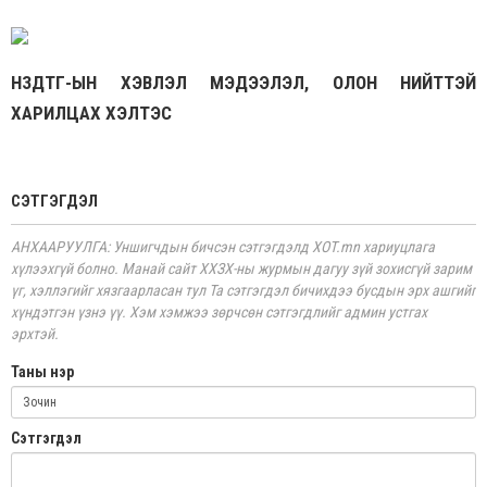
НЗДТГ-ЫН ХЭВЛЭЛ МЭДЭЭЛЭЛ, ОЛОН НИЙТТЭЙ
ХАРИЛЦАХ ХЭЛТЭС
СЭТГЭГДЭЛ
АНХААРУУЛГА: Уншигчдын бичсэн сэтгэгдэлд XOT.mn хариуцлага
хүлээхгүй болно. Манай сайт ХХЗХ-ны журмын дагуу зүй зохисгүй зарим
үг, хэллэгийг хязгаарласан тул Та сэтгэгдэл бичихдээ бусдын эрх ашгийг
хүндэтгэн үзнэ үү. Хэм хэмжээ зөрчсөн сэтгэгдлийг админ устгах
эрхтэй.
Таны нэр
Cэтгэгдэл