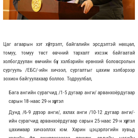
Цаг агаарын хэт хүйтрэлт, байгалийн эрсдэлтэй нөхцөл,
томуу, томуу төст өвчний тархалт ихсэж байгаатай
холбогдуулан өмчийн бүх хэлбэрийн ерөнхий боловсролын
сургууль /ЕБС/-ийн хичээл, сургалтыг цахим хэлбэрээр
зохион байгуулахаар боллоо. Тодруулбал,
Бага ангийн сурагчид /1-5 дугаар анги/ арванхоёрдугаар
сарын 18-наас 29-н хүртэл
Дунд /6-9 дүгээр анги/, ахлах анги /10-12 дугаар анги/-
ийн сурагчид арванхоёрдугаар сарын 25-наас 29-н хүртэл
цахимаар хичээллэх юм. Харин цэцэрлэгийн хувьд