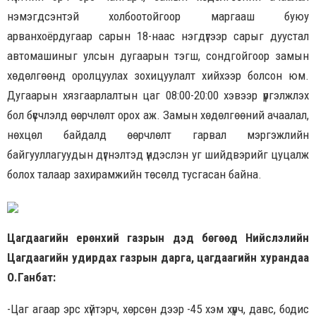
нэмэгдсэнтэй холбоотойгоор маргааш буюу
арванхоёрдугаар сарын 18-наас нэгдүгээр сарыг дуустал
автомашиныг улсын дугаарын тэгш, сондгойгоор замын
хөдөлгөөнд оролцуулах зохицуулалт хийхээр болсон юм.
Дугаарын хязгаарлалтын цаг 08:00-20:00 хэвээр үргэлжлэх
бол бүсчлэлд өөрчлөлт орох аж. Замын хөдөлгөөний ачаалал,
нөхцөл байдалд өөрчлөлт гарвал мэргэжлийн
байгууллагуудын дүгнэлтэд үндэслэн уг шийдвэрийг цуцалж
болох талаар захирамжийн төсөлд тусгасан байна.
Цагдаагийн ерөнхий газрын дэд бөгөөд Нийслэлийн
Цагдаагийн удирдах газрын дарга, цагдаагийн хурандаа
О.Ганбат:
-Цаг агаар эрс хүйтэрч, хөрсөн дээр -45 хэм хүрч, давс, бодис