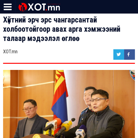
Хүйтний эрч эрс чангарсантай
холбоотойгоор авах арга хэмжээний
талаар мэдээлэл өглөө
XOT.mn