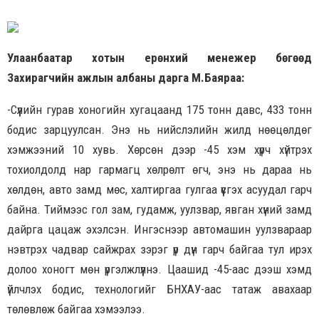
Улаанбаатар хотын ерөнхий менежер бөгөөд
Захирагчийн ажлын албаны дарга М.Баяраа:
-Сүүлийн гурав хоногийн хугацаанд 175 тонн давс, 433 тонн
бодис зарцуулсан. Энэ нь нийслэлийн жилд нөөцөлдөг
хэмжээний 10 хувь. Хөрсөн дээр -45 хэм хүрч хүйтрэх
тохиолдолд нар гармагц хөлрөлт өгч, энэ нь дараа нь
хөлдөн, авто замд мөс, халтиргаа гулгаа үүсгэх асуудал гарч
байна. Тиймээс гол зам, гудамж, уулзвар, явган хүний замд
дайрга цацаж эхэлсэн. Ингэснээр автомашин уулзвараар
нэвтрэх чадвар сайжрах зэрэг үр дүн гарч байгаа тул ирэх
долоо хоногт мөн үргэлжлүүлнэ. Цаашид -45-аас дээш хэмд
үйлчлэх бодис, технологийг БНХАУ-аас татаж авахаар
төлөвлөж байгаа хэмээлээ.