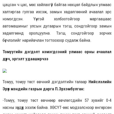
цацсан ч цас, мөс хайлахгүй байгаа нөхцөл байдлын улмаас
халтиргаа гулгаа ихсэж, замын хөдөлгөөний ачаалал эрс
нэмэгдсэн. Үүнтэй холбоотойгоор маргаашаас
автомашиныг улсын дугаарын тэгш, сондгойгоор замын
хөдөлгөөнд оролцуулна. Тэгш, сондгойгоор зорчих
бүсчлэлийг нарийвчлан тогтоохоор судалж байна.
Томуугийн дэгдэлт нэмэгдсэний улмаас орны ачаалал
дүүрч, эргэлт удааширчээ
Томуу, томуу төст өвчний дэгдэлтийн талаар
Нийслэлийн
Эрүүл мэндийн газрын дарга П.Эрхэмбулган:
-Томуу, томуу төст өвчнөөр өвчлөгсдийн 57 хувийг 0-4
насны хүүхдүүд эзэлж байна. ХӨСҮТ-өөс мэдээлснээр өнгөрсөн