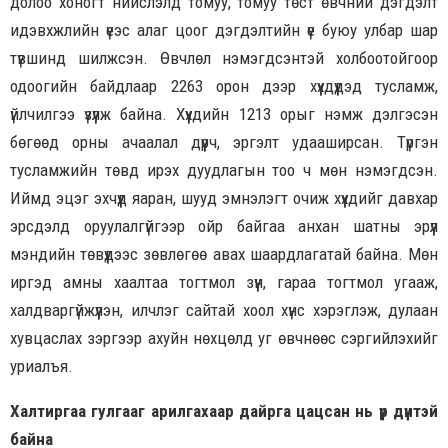
долоо хоногт нийслэлд томуу, томуу төст өвчний дэгдэлт
идэвхжлийн үеэс алаг цоог дэгдэлтийн үе буюу улбар шар
түвшинд шилжсэн. Өвчлөл нэмэгдсэнтэй холбоотойгоор
одоогийн байдлаар 2263 орон дээр хүүхдүүдэд тусламж,
үйлчилгээ үзүүлж байна. Хүүхдийн 1213 орыг нэмж дэлгэсэн
бөгөөд орны ачаалал дүүрч, эргэлт удааширсан. Түргэн
тусламжийн төвд ирэх дуудлагын тоо ч мөн нэмэгдсэн.
Иймд эцэг эхчүүд яаран, шууд эмнэлэгт очиж хүүхдийг давхар
эрсдэлд оруулалгүйгээр ойр байгаа анхан шатны эрүүл
мэндийн төвүүдээс зөвлөгөө авах шаардлагатай байна. Мөн
иргэд амны хаалтаа тогтмол зүүн, гараа тогтмол угааж,
халдваргүйжүүлэн, илчлэг сайтай хоол хүнс хэрэглэж, дулаан
хувцаслах зэргээр ахуйн нөхцөлд уг өвчнөөс сэргийлэхийг
уриалъя.
Халтиргаа гулгааг арилгахаар дайрга цацсан нь үр дүнтэй
байна