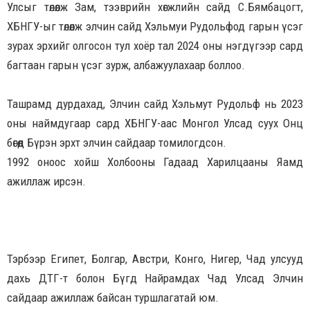
Улсыг төлөөлж Зам, тээврийн хөгжлийн сайд С.Бямбацогт,
ХБНГУ-ыг төлөөлж элчин сайд Хэльмуи Рудольфод гарын үсэг
зурах эрхийг олгосон тул хоёр тал 2024 оны нэгдүгээр сард
багтаан гарын үсэг зурж, албажуулахаар боллоо.
Ташрамд дурдахад, Элчин сайд Хэльмут Рудольф нь 2023
оны наймдугаар сард ХБНГУ-аас Монгол Улсад суух Онц
бөгөөд Бүрэн эрхт элчин сайдаар томилогдсон.
1992 оноос хойш Холбооны Гадаад Харилцааны Яамд
ажиллаж ирсэн.
Тэрбээр Египет, Болгар, Австри, Конго, Нигер, Чад улсууд
дахь ДТГ-т болон Бүгд Найрамдах Чад Улсад Элчин
сайдаар ажиллаж байсан туршлагатай юм.