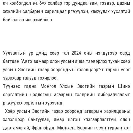
ач холбогдол өгч, бүх салбар тэр дундаа зам, тээвэр, цахим
хөгжлийн салбарын харилцааг өргөжүүлэн, хөгжүүлэх хүсэлтэй
байгаагаа илэрхийллээ.
Уулзалтын үр дүнд хоёр тал 2024 оны нэгдүгээр сард
багтаан “Авто замаар олон улсын ачаа тээвэрлэх тухай хоёр
улсын Засгийн газар хоорондын хэлэлцээр”-т гарын үсэг
зурахаар талууд тохирлоо.
Түүнээс гадна Монгол Улсын Засгийн газрын Шинэ
сэргэлтийн бодлогын агаарын тээврийн либералчлалыг
өргөжүүлэх зорилтын хүрээнд
Хоёр улсын Засгийн газар хооронд агаарын харилцааны
хэлэлцээр байгуулан, ямар нэгэн хязгаарлалтгүй, олон
давтамжтай, Франкфурт, Мюнхен, Берлин гэсэн гурван хот