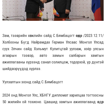
Зам, тээврийн хөгжлийн сайд С.Бямбацогт өнөөдөр /2023.12.11/
Холбооны Бүгд Найрамдах Герман Улсаас Монгол Улсад
суух Элчин сайд Хэльмут Кулитцтай уулзаж, хоёр улсын
агаарын тээвэр, авто замын салбарын хамтын
ажиллагааны хүрээнд санал солилцож, тодорхой, үр дүнтэй
шийдвэрүүдэд хүрлээ.
Уулзалтын эхэнд сайд С.Бямбацогт
2024 онд Монгол Улс, ХБНГУ дипломат харилцаа тогтоосны
50 жилийн ой тохионо. Цаашид хамтын ажиллагаанд өндөр