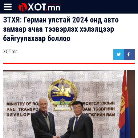
ЗТХЯ: Герман улстай 2024 онд авто
замаар ачаа тээвэрлэх хэлэлцээр
байгуулахаар боллоо
XOT.mn