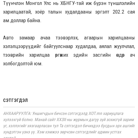
Түүнчлэн Монгол Улс нь ХБНГУ-тай иж бүрэн түншлэлийн
харилцаатай, хоёр талын худалдааны эргэлт 202.2 сая
ам.доллар байна.
Авто замаар ачаа тээвэрлэх, агаарын харилцааны
хэлэлцээрүүдийг байгуулснаар худалдаа, аялал жуулчлал,
тээврийн харилцаа өргөжих эдийн засгийн өндөр ач
холбогдолтой юм.
СЭТГЭГДЭЛ
АНХААРУУЛГА: Уншигчдын бичсэн сэтгэгдэлд XOT.mn хариуцлага
хүлээхгүй болно. Манай сайт ХХЗХ-ны журмын дагуу зүй зохисгүй зарим
үг, хэллэгийг хязгаарласан тул Та сэтгэгдэл бичихдээ бусдын эрх ашгийг
хүндэтгэн үзнэ үү. Хэм хэмжээ зөрчсөн сэтгэгдлийг админ устгах