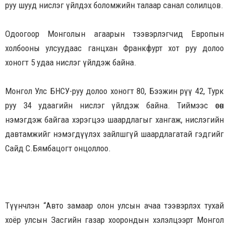
руу шууд нислэг үйлдэх боломжийн талаар санал солилцов.
Одоогоор Монголын агаарын тээвэрлэгчид Европын
холбооны улсуудаас ганцхан Франкфурт хот руу долоо
хоногт 5 удаа нислэг үйлдэж байна.
Монгол Улс БНСУ-руу долоо хоногт 80, Бээжин рүү 42, Турк
руу 34 удаагийн нислэг үйлдэж байна. Тиймээс өсөн
нэмэгдэж байгаа хэрэгцээ шаардлагыг хангаж, нислэгийн
давтамжийг нэмэгдүүлэх зайлшгүй шаардлагатай гэдгийг
Сайд С.Бямбацогт онцоллоо.
Түүнчлэн “Авто замаар олон улсын ачаа тээвэрлэх тухай
хоёр улсын Засгийн газар хоорондын хэлэлцээрт Монгол