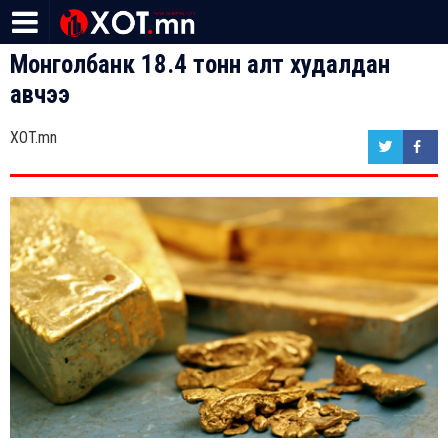
Монголбанк 18.4 тонн алт худалдан
авчээ
XOT.mn