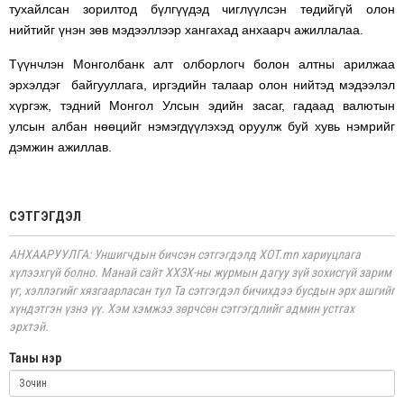
тухайлсан зорилтод бүлгүүдэд чиглүүлсэн төдийгүй олон
нийтийг үнэн зөв мэдээллээр хангахад анхаарч ажиллалаа.
Түүнчлэн Монголбанк алт олборлогч болон алтны арилжаа
эрхэлдэг байгууллага, иргэдийн талаар олон нийтэд мэдээлэл
хүргэж, тэдний Монгол Улсын эдийн засаг, гадаад валютын
улсын албан нөөцийг нэмэгдүүлэхэд оруулж буй хувь нэмрийг
дэмжин ажиллав.
СЭТГЭГДЭЛ
АНХААРУУЛГА: Уншигчдын бичсэн сэтгэгдэлд XOT.mn хариуцлага
хүлээхгүй болно. Манай сайт ХХЗХ-ны журмын дагуу зүй зохисгүй зарим
үг, хэллэгийг хязгаарласан тул Та сэтгэгдэл бичихдээ бусдын эрх ашгийг
хүндэтгэн үзнэ үү. Хэм хэмжээ зөрчсөн сэтгэгдлийг админ устгах
эрхтэй.
Таны нэр