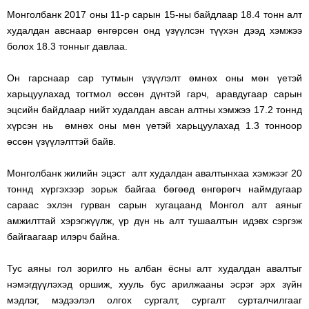
Монголбанк 2017 оны 11-р сарын 15-ны байдлаар 18.4 тонн алт
худалдан авснаар өнгөрсөн онд үзүүлсэн түүхэн дээд хэмжээ
болох 18.3 тонныг давлаа.
Он гарснаар сар тутмын үзүүлэлт өмнөх оны мөн үетэй
харьцуулахад тогтмол өссөн дүнтэй гарч, аравдугаар сарын
эцсийн байдлаар нийт худалдан авсан алтны хэмжээ 17.2 тоннд
хүрсэн нь өмнөх оны мөн үетэй харьцуулахад 1.3 тонноор
өссөн үзүүлэлттэй байв.
Монголбанк жилийн эцэст алт худалдан авалтынхаа хэмжээг 20
тоннд хүргэхээр зорьж байгаа бөгөөд өнгөрөгч наймдугаар
сараас эхлэн гурван сарын хугацаанд Монгол алт аяныг
амжилттай хэрэгжүүлж, үр дүн нь алт тушаалтын идэвх сэргэж
байгаагаар илэрч байна.
Тус аяны гол зорилго нь албан ёсны алт худалдан авалтыг
нэмэгдүүлэхэд оршиж, хууль бус арилжааны эсрэг эрх зүйн
мэдлэг, мэдээлэл олгох сургалт, сургалт сурталчилгааг